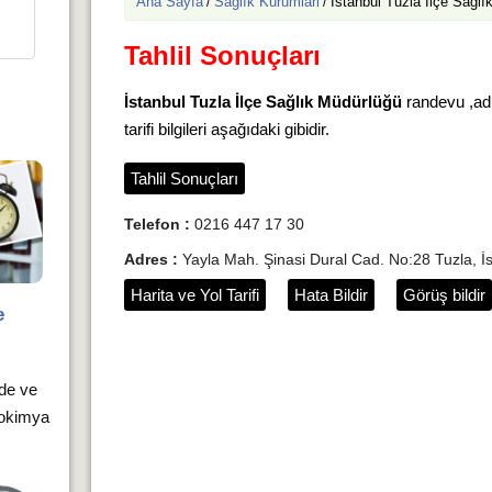
Ana Sayfa
Sağlık Kurumlari
İstanbul Tuzla İlçe Sağlı
/
/
Tahlil Sonuçları
İstanbul Tuzla İlçe Sağlık Müdürlüğü
randevu ,adre
tarifi bilgileri aşağıdaki gibidir.
Tahlil Sonuçları
Telefon :
0216 447 17 30
Adres :
Yayla Mah. Şinasi Dural Cad. No:28 Tuzla, İs
Harita ve Yol Tarifi
Hata Bildir
Görüş bildir
e
rde ve
yokimya