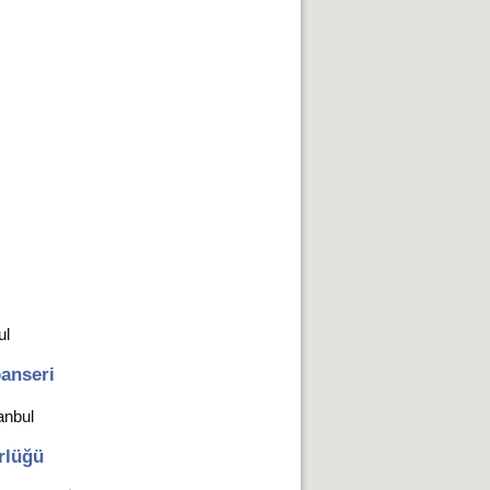
ul
anseri
anbul
rlüğü