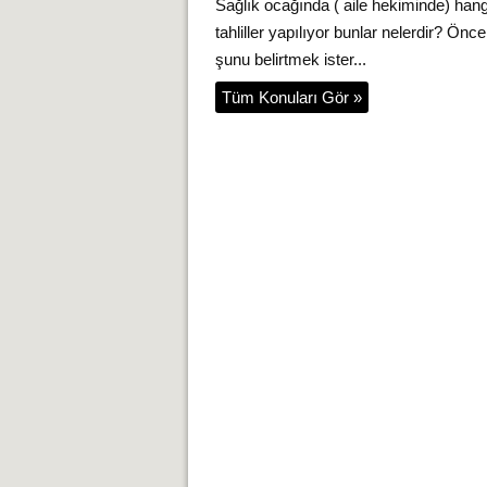
Sağlık ocağında ( aile hekiminde) hang
tahliller yapılıyor bunlar nelerdir? Önce
şunu belirtmek ister...
Tüm Konuları Gör »