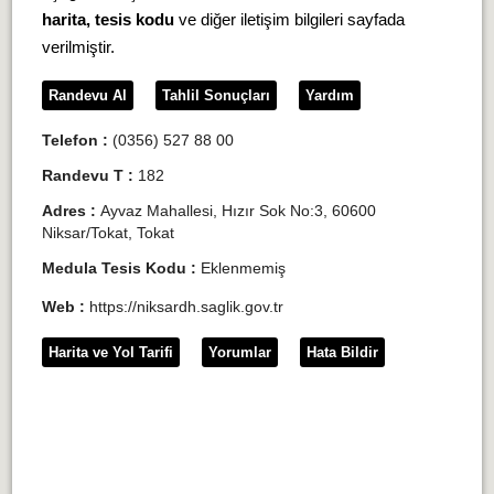
harita, tesis kodu
ve diğer iletişim bilgileri sayfada
verilmiştir.
Randevu Al
Tahlil Sonuçları
Yardım
Telefon :
(0356) 527 88 00
Randevu T :
182
Adres :
Ayvaz Mahallesi, Hızır Sok No:3, 60600
Niksar/Tokat, Tokat
Medula Tesis Kodu :
Eklenmemiş
Web :
https://niksardh.saglik.gov.tr
Harita ve Yol Tarifi
Yorumlar
Hata Bildir