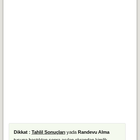
Dikkat :
Tahlil Sonuçları
yada
Randevu Alma
tuşuna bastıktan sonra açılan ekrandan kimlik