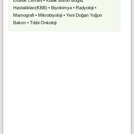
Estetik Cerrahi • Kulak Burun Boğaz
Hastalıkları(KBB) • Biyokimya • Radyoloji •
Mamografi • Mikrobiyoloji • Yeni Doğan Yoğun
Bakım • Tıbbi Onkoloji