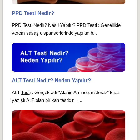
PPD Testi Nedir?
PPD
Test
i Nedir? Nasıl Yapılır? PPD
Test
i : Genellikle
verem savaş dispanserlerinde yapılan b...
ALT Testi Nedir? Neden Yapılır?
ALT
Test
i : Gerçek adı “Alanin Aminotransferaz” kısa
yazışlı ALT olan bir kan testidir. ...