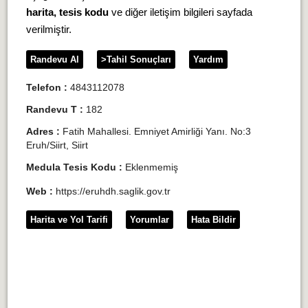
harita, tesis kodu
ve diğer iletişim bilgileri sayfada
verilmiştir.
Randevu Al
>Tahil Sonuçları
Yardım
Telefon :
4843112078
Randevu T :
182
Adres :
Fatih Mahallesi. Emniyet Amirliği Yanı. No:3
Eruh/Siirt, Siirt
Medula Tesis Kodu :
Eklenmemiş
Web :
https://eruhdh.saglik.gov.tr
Harita ve Yol Tarifi
Yorumlar
Hata Bildir