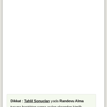
Dikkat :
Tahlil Sonuçları
yada
Randevu Alma
tuşuna bastıktan sonra açılan ekrandan kimlik