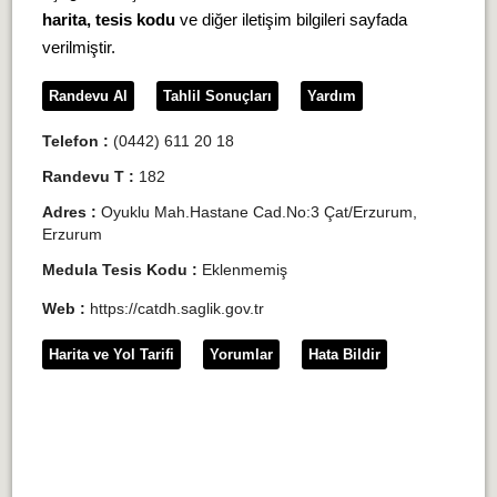
harita, tesis kodu
ve diğer iletişim bilgileri sayfada
verilmiştir.
Randevu Al
Tahlil Sonuçları
Yardım
Telefon :
(0442) 611 20 18
Randevu T :
182
Adres :
Oyuklu Mah.Hastane Cad.No:3 Çat/Erzurum,
Erzurum
Medula Tesis Kodu :
Eklenmemiş
Web :
https://catdh.saglik.gov.tr
Harita ve Yol Tarifi
Yorumlar
Hata Bildir