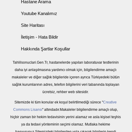
Hastane Arama
Youtube Kanalımız
Site Haritası
İletişim - Hata Bildir
Hakkında Şartlar Koşullar
Tahlilsonuclari.Gen.Tr, hastanelerde yapılan laboratuvar testlerinin
daha iyi anlaşılmasına yardımcı olmak için, bilgilendirme amaçlı
makaleler ve diğer sağlık bilgileride içeren ayrıca Türkiyedeki bütün
sağlık kurumlarının adres, telefon bilgilerini veri tabanında toplayan
ücretsiz, rehber web sitesidir.
Sitemizde ki tüm konular ek koşul belirtilmediği sürece "
Creative
Commons Lisansı
" altındadır.Makaleler bilgilendirme amaçlı olup,
hiçbir zaman bir hekim tedavisinin yerini alamaz ve asla kişisel teşhis
ya da tedavi yönteminin seçimi olamaz. Mutlaka hekime
başvurunuz.Sitemizdeki bilgilerden yola çıkarak bilgilerin kendi