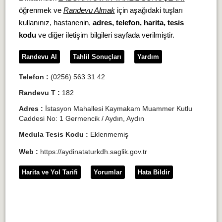
öğrenmek ve
Randevu Almak
için aşağıdaki tuşları
kullanınız, hastanenin,
adres, telefon, harita, tesis
kodu
ve diğer iletişim bilgileri sayfada verilmiştir.
Randevu Al
Tahlil Sonuçları
Yardım
Telefon :
(0256) 563 31 42
Randevu T :
182
Adres :
İstasyon Mahallesi Kaymakam Muammer Kutlu
Caddesi No: 1 Germencik / Aydın, Aydın
Medula Tesis Kodu :
Eklenmemiş
Web :
https://aydinataturkdh.saglik.gov.tr
Harita ve Yol Tarifi
Yorumlar
Hata Bildir